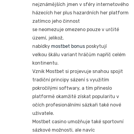
nejznámějších jmen v sféry internetového
házecích her plus hazardních her platform
zatímco jeho činnost
se neomezuje omezeno pouze v určité
území, jelikož,
nabídky
mostbet bonus
poskytují
velkou škálu variant hráčům napříč celém
kontinentu.
Vznik Mostbet si projevuje snahou spojit
tradiční principy sázení s využitím
pokročilými softwary, a tím přineslo
platformě okamžitě získat popularitu v
očích profesionálními sázkaři také nové
uživatele.
Mostbet casino umožňuje také sportovní
sázkové možnosti, ale navíc