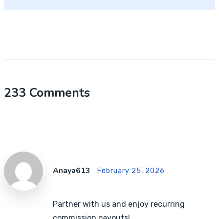
233 Comments
Anaya613
February 25, 2026
Partner with us and enjoy recurring
commission payouts!