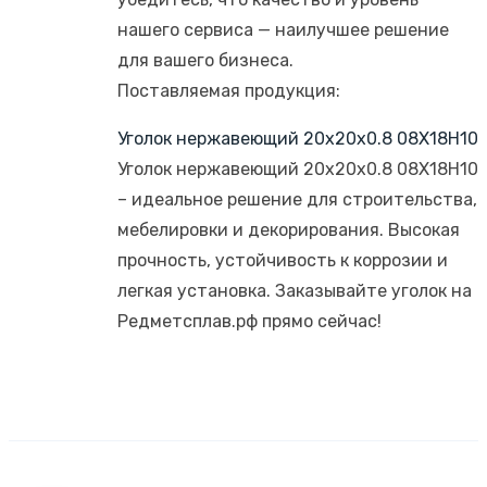
нашего сервиса — наилучшее решение
для вашего бизнеса.
Поставляемая продукция:
Уголок нержавеющий 20x20x0.8 08Х18Н10
Уголок нержавеющий 20x20x0.8 08Х18Н10
– идеальное решение для строительства,
мебелировки и декорирования. Высокая
прочность, устойчивость к коррозии и
легкая установка. Заказывайте уголок на
Редметсплав.рф прямо сейчас!