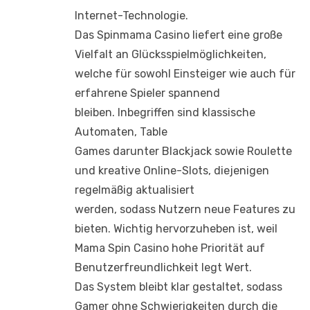
Internet-Technologie.
Das Spinmama Casino liefert eine große
Vielfalt an Glücksspielmöglichkeiten,
welche für sowohl Einsteiger wie auch für
erfahrene Spieler spannend
bleiben. Inbegriffen sind klassische
Automaten, Table
Games darunter Blackjack sowie Roulette
und kreative Online-Slots, diejenigen
regelmäßig aktualisiert
werden, sodass Nutzern neue Features zu
bieten. Wichtig hervorzuheben ist, weil
Mama Spin Casino hohe Priorität auf
Benutzerfreundlichkeit legt Wert.
Das System bleibt klar gestaltet, sodass
Gamer ohne Schwierigkeiten durch die