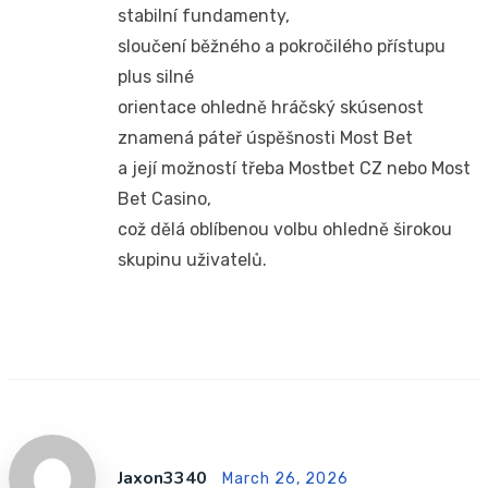
stabilní fundamenty,
sloučení běžného a pokročilého přístupu
plus silné
orientace ohledně hráčský skúsenost
znamená páteř úspěšnosti Most Bet
a její možností třeba Mostbet CZ nebo Most
Bet Casino,
což dělá oblíbenou volbu ohledně širokou
skupinu uživatelů.
Jaxon3340
March 26, 2026