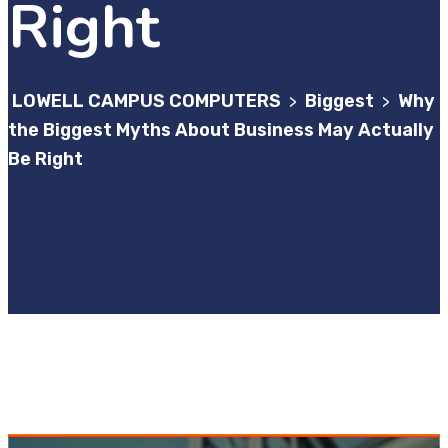
Right
LOWELL CAMPUS COMPUTERS
Biggest
Why
>
>
the Biggest Myths About Business May Actually
Be Right