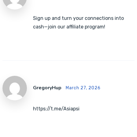
Sign up and turn your connections into
cash—join our affiliate program!
GregoryHup
March 27, 2026
https://t.me/Asiapsi