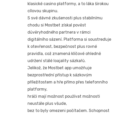
klasické casino platformy, a to láka širokou
cílovou skupinu.
S své dávné zkušenosti plus stabilnímu
chodu si Mostbet získal pověst
důvěryhodného partnera v rámci
digitálního sázení. Platforma si soustreďuje
k otevřenost, bezpečnost plus rovné
pravidla, což znamená klíčové ohledně
udržení stálé loajality sázkařů.
Jelikož, že Mostbet app umožňuje
bezprostřední přístup k sázkovým
příležitostem a hře přímo přes telefonního
platformy,
hráči mají možnost používat možnosti
neustále plus všude,
bez to byly omezeni počítačem. Schopnost