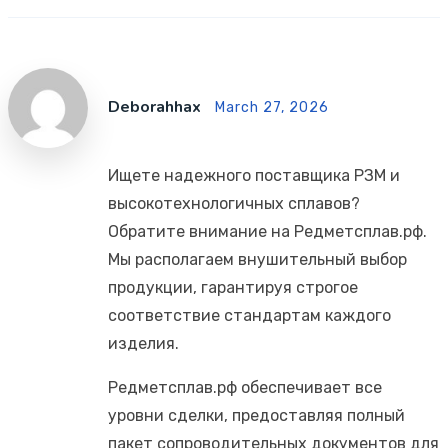
Deborahhax
March 27, 2026
Ищете надежного поставщика РЗМ и
высокотехнологичных сплавов?
Обратите внимание на Редметсплав.рф.
Мы располагаем внушительный выбор
продукции, гарантируя строгое
соответствие стандартам каждого
изделия.
Редметсплав.рф обеспечивает все
уровни сделки, предоставляя полный
пакет сопроводительных документов для