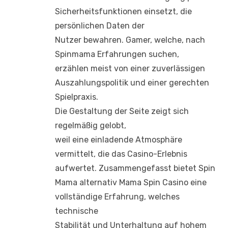
Sicherheitsfunktionen einsetzt, die
persönlichen Daten der
Nutzer bewahren. Gamer, welche, nach
Spinmama Erfahrungen suchen,
erzählen meist von einer zuverlässigen
Auszahlungspolitik und einer gerechten
Spielpraxis.
Die Gestaltung der Seite zeigt sich
regelmäßig gelobt,
weil eine einladende Atmosphäre
vermittelt, die das Casino-Erlebnis
aufwertet. Zusammengefasst bietet Spin
Mama alternativ Mama Spin Casino eine
vollständige Erfahrung, welches
technische
Stabilität und Unterhaltung auf hohem