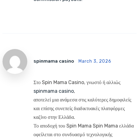
spinmama casino
March 3, 2026
Στο Spin Mama Casino, γνωστό ή αλλιώς
spinmama casino
,
αποτελεί μια ανάμεσα στις καλύτερες δημοφιλείς
και επίσης συνεπείς διαδικτυακές πλατφόρμες
καζίνο στην Ελλάδα.
Το αποδοχή του Spin Mama Spin Mama ελλάδα
οφείλεται στο συνδυασμό τεχνολογικής