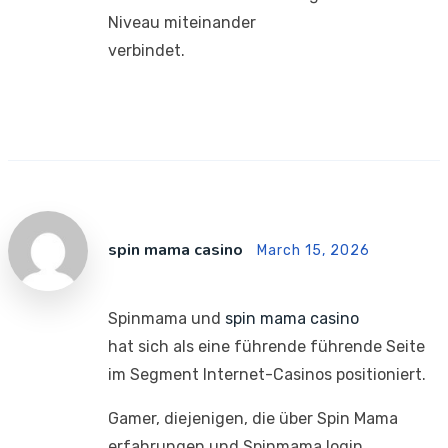
Niveau miteinander
verbindet.
spin mama casino
March 15, 2026
Spinmama und
spin mama casino
hat sich als eine führende führende Seite
im Segment Internet-Casinos positioniert.
Gamer, diejenigen, die über Spin Mama
erfahrungen und Spinmama login